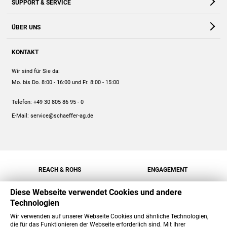
SUPPORT & SERVICE
Webshop
Kontakt
ÜBER UNS
FAQ
Unternehmen
Online-Hilfe
KONTAKT
Historie
Anleitungen
Wir sind für Sie da:
Engagement
Preise
Mo. bis Do. 8:00 - 16:00
und Fr. 8:00 - 15:00
Jobs
Mengenrabatt
Telefon:
+49 30 805 86 95 - 0
Versand
E-Mail:
service@schaeffer-ag.de
REACH & ROHS
ENGAGEMENT
Diese Webseite verwendet Cookies und andere
Technologien
Wir verwenden auf unserer Webseite Cookies und ähnliche Technologien,
die für das Funktionieren der Webseite erforderlich sind. Mit Ihrer