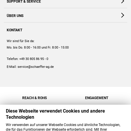
SUPPORT & SERVICE
Webshop
Kontakt
ÜBER UNS
FAQ
Unternehmen
Online-Hilfe
KONTAKT
Historie
Anleitungen
Wir sind für Sie da:
Engagement
Preise
Mo. bis Do. 8:00 - 16:00
und Fr. 8:00 - 15:00
Jobs
Mengenrabatt
Telefon:
+49 30 805 86 95 - 0
Versand
E-Mail:
service@schaeffer-ag.de
REACH & ROHS
ENGAGEMENT
Diese Webseite verwendet Cookies und andere
Technologien
Wir verwenden auf unserer Webseite Cookies und ähnliche Technologien,
die für das Funktionieren der Webseite erforderlich sind. Mit Ihrer