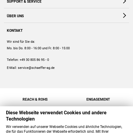
SUPPORT & SERVICE
Webshop
Kontakt
ÜBER UNS
FAQ
Unternehmen
Online-Hilfe
KONTAKT
Historie
Anleitungen
Wir sind für Sie da:
Engagement
Preise
Mo. bis Do. 8:00 - 16:00
und Fr. 8:00 - 15:00
Jobs
Mengenrabatt
Telefon:
+49 30 805 86 95 - 0
Versand
E-Mail:
service@schaeffer-ag.de
REACH & ROHS
ENGAGEMENT
Diese Webseite verwendet Cookies und andere
Technologien
Wir verwenden auf unserer Webseite Cookies und ähnliche Technologien,
die für das Funktionieren der Webseite erforderlich sind. Mit Ihrer