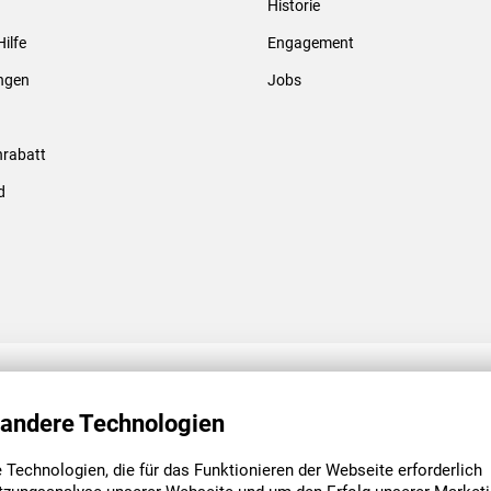
Historie
Gewindebolzen & -hülsen
Hilfe
Engagement
ungen
Jobs
rabatt
d
ENGAGEMENT
UNSERE NIEDE
 andere Technologien
Technologien, die für das Funktionieren der Webseite erforderlich