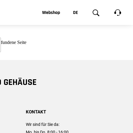
t, was Sie
Webshop
DE
te
Produktgalerie
EN
e
FR
chsen
D GEHÄUSE
KONTAKT
Wir sind für Sie da:
Mo. bis Do. 8:00 - 16:00