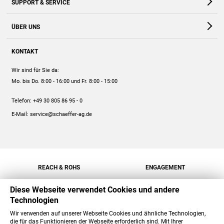
SUPPORT & SERVICE
Webshop
Kontakt
ÜBER UNS
FAQ
Unternehmen
Online-Hilfe
KONTAKT
Historie
Anleitungen
Wir sind für Sie da:
Engagement
Preise
Mo. bis Do. 8:00 - 16:00
und Fr. 8:00 - 15:00
Jobs
Mengenrabatt
Telefon:
+49 30 805 86 95 - 0
Versand
E-Mail:
service@schaeffer-ag.de
REACH & ROHS
ENGAGEMENT
Diese Webseite verwendet Cookies und andere
Technologien
Wir verwenden auf unserer Webseite Cookies und ähnliche Technologien,
die für das Funktionieren der Webseite erforderlich sind. Mit Ihrer