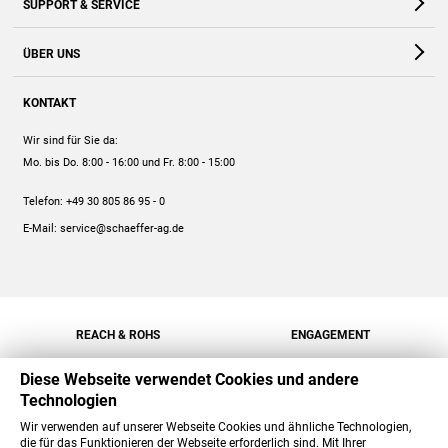
SUPPORT & SERVICE
Webshop
Kontakt
ÜBER UNS
FAQ
Unternehmen
Online-Hilfe
KONTAKT
Historie
Anleitungen
Wir sind für Sie da:
Engagement
Preise
Mo. bis Do. 8:00 - 16:00
und Fr. 8:00 - 15:00
Jobs
Mengenrabatt
Telefon:
+49 30 805 86 95 - 0
Versand
E-Mail:
service@schaeffer-ag.de
REACH & ROHS
ENGAGEMENT
Diese Webseite verwendet Cookies und andere
Technologien
Wir verwenden auf unserer Webseite Cookies und ähnliche Technologien,
die für das Funktionieren der Webseite erforderlich sind. Mit Ihrer