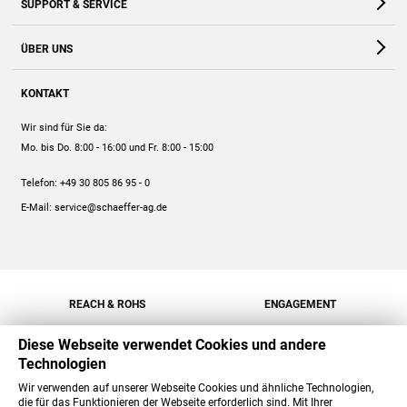
SUPPORT & SERVICE
Webshop
Kontakt
ÜBER UNS
FAQ
Unternehmen
Online-Hilfe
KONTAKT
Historie
Anleitungen
Wir sind für Sie da:
Engagement
Preise
Mo. bis Do. 8:00 - 16:00
und Fr. 8:00 - 15:00
Jobs
Mengenrabatt
Telefon:
+49 30 805 86 95 - 0
Versand
E-Mail:
service@schaeffer-ag.de
REACH & ROHS
ENGAGEMENT
Diese Webseite verwendet Cookies und andere
Technologien
Wir verwenden auf unserer Webseite Cookies und ähnliche Technologien,
die für das Funktionieren der Webseite erforderlich sind. Mit Ihrer