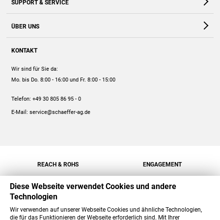
SUPPORT & SERVICE
Webshop
Kontakt
ÜBER UNS
FAQ
Unternehmen
Online-Hilfe
KONTAKT
Historie
Anleitungen
Wir sind für Sie da:
Engagement
Preise
Mo. bis Do. 8:00 - 16:00
und Fr. 8:00 - 15:00
Jobs
Mengenrabatt
Telefon:
+49 30 805 86 95 - 0
Versand
E-Mail:
service@schaeffer-ag.de
REACH & ROHS
ENGAGEMENT
Diese Webseite verwendet Cookies und andere
Technologien
Wir verwenden auf unserer Webseite Cookies und ähnliche Technologien,
die für das Funktionieren der Webseite erforderlich sind. Mit Ihrer