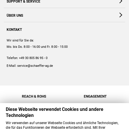
SUPPORT & SERVICE
Webshop
Kontakt
ÜBER UNS
FAQ
Unternehmen
Online-Hilfe
KONTAKT
Historie
Anleitungen
Wir sind für Sie da:
Engagement
Preise
Mo. bis Do. 8:00 - 16:00
und Fr. 8:00 - 15:00
Jobs
Mengenrabatt
Telefon:
+49 30 805 86 95 - 0
Versand
E-Mail:
service@schaeffer-ag.de
REACH & ROHS
ENGAGEMENT
Diese Webseite verwendet Cookies und andere
Technologien
Wir verwenden auf unserer Webseite Cookies und ähnliche Technologien,
die für das Funktionieren der Webseite erforderlich sind. Mit Ihrer