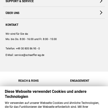
SUPPORT & SERVICE
Webshop
Kontakt
ÜBER UNS
FAQ
Unternehmen
Online-Hilfe
KONTAKT
Historie
Anleitungen
Wir sind für Sie da:
Engagement
Preise
Mo. bis Do. 8:00 - 16:00
und Fr. 8:00 - 15:00
Jobs
Mengenrabatt
Telefon:
+49 30 805 86 95 - 0
Versand
E-Mail:
service@schaeffer-ag.de
REACH & ROHS
ENGAGEMENT
Diese Webseite verwendet Cookies und andere
Technologien
Wir verwenden auf unserer Webseite Cookies und ähnliche Technologien,
die für das Funktionieren der Webseite erforderlich sind. Mit Ihrer