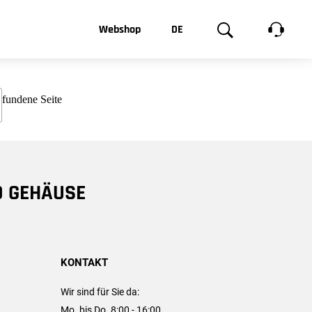
t, was Sie
Webshop
DE
te
Produktgalerie
EN
e
FR
chsen
D GEHÄUSE
KONTAKT
Wir sind für Sie da:
Mo. bis Do. 8:00 - 16:00