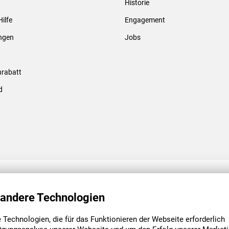
Historie
Gewindebolzen & -hülsen
Hilfe
Engagement
ungen
Jobs
rabatt
d
ENGAGEMENT
UNSERE NIEDE
 andere Technologien
Technologien, die für das Funktionieren der Webseite erforderlich