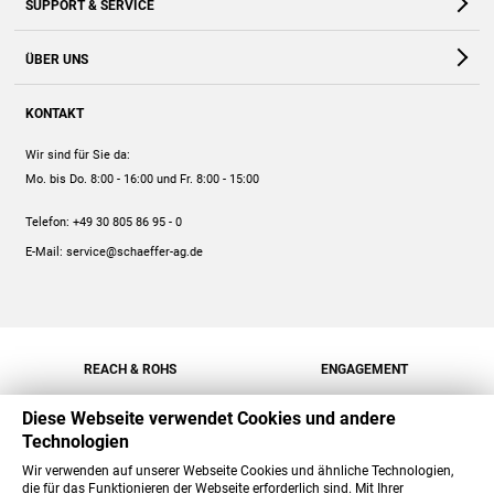
SUPPORT & SERVICE
Webshop
Kontakt
ÜBER UNS
FAQ
Unternehmen
Online-Hilfe
KONTAKT
Historie
Anleitungen
Wir sind für Sie da:
Engagement
Preise
Mo. bis Do. 8:00 - 16:00
und Fr. 8:00 - 15:00
Jobs
Mengenrabatt
Telefon:
+49 30 805 86 95 - 0
Versand
E-Mail:
service@schaeffer-ag.de
REACH & ROHS
ENGAGEMENT
Diese Webseite verwendet Cookies und andere
Technologien
Wir verwenden auf unserer Webseite Cookies und ähnliche Technologien,
die für das Funktionieren der Webseite erforderlich sind. Mit Ihrer