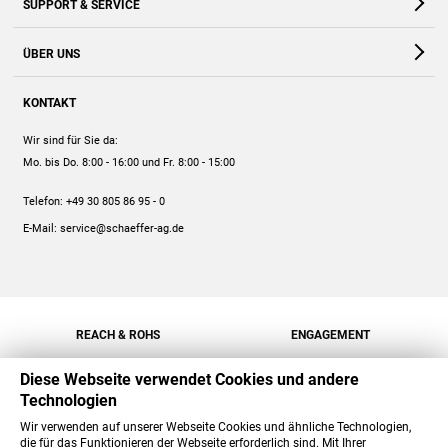
SUPPORT & SERVICE
Webshop
Kontakt
ÜBER UNS
FAQ
Unternehmen
Online-Hilfe
KONTAKT
Historie
Anleitungen
Wir sind für Sie da:
Engagement
Preise
Mo. bis Do. 8:00 - 16:00
und Fr. 8:00 - 15:00
Jobs
Mengenrabatt
Telefon:
+49 30 805 86 95 - 0
Versand
E-Mail:
service@schaeffer-ag.de
REACH & ROHS
ENGAGEMENT
Diese Webseite verwendet Cookies und andere
Technologien
Wir verwenden auf unserer Webseite Cookies und ähnliche Technologien,
die für das Funktionieren der Webseite erforderlich sind. Mit Ihrer