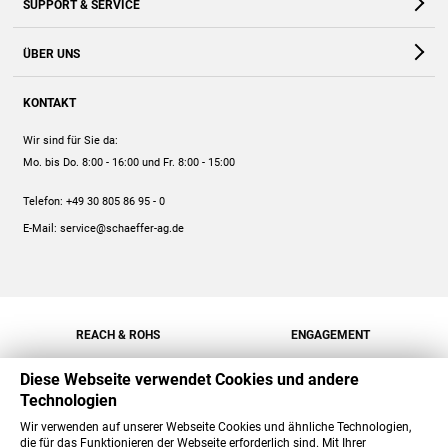
SUPPORT & SERVICE
Webshop
Kontakt
ÜBER UNS
FAQ
Unternehmen
Online-Hilfe
KONTAKT
Historie
Anleitungen
Wir sind für Sie da:
Engagement
Preise
Mo. bis Do. 8:00 - 16:00
und Fr. 8:00 - 15:00
Jobs
Mengenrabatt
Telefon:
+49 30 805 86 95 - 0
Versand
E-Mail:
service@schaeffer-ag.de
REACH & ROHS
ENGAGEMENT
Diese Webseite verwendet Cookies und andere
Technologien
Wir verwenden auf unserer Webseite Cookies und ähnliche Technologien,
die für das Funktionieren der Webseite erforderlich sind. Mit Ihrer