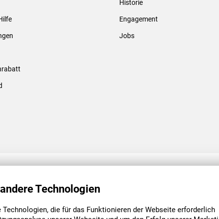
Historie
Gewindebolzen & -hülsen
Hilfe
Engagement
ungen
Jobs
rabatt
d
ENGAGEMENT
UNSERE NIEDE
 andere Technologien
Technologien, die für das Funktionieren der Webseite erforderlich