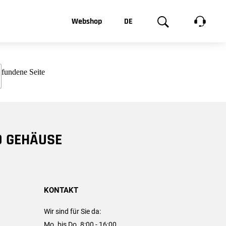
t, was Sie
Webshop
DE
te
Produktgalerie
EN
e
FR
chsen
D GEHÄUSE
KONTAKT
Wir sind für Sie da:
Mo. bis Do. 8:00 - 16:00