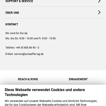
SUPPORT & SERVICE
Webshop
Kontakt
ÜBER UNS
FAQ
Unternehmen
Online-Hilfe
KONTAKT
Historie
Anleitungen
Wir sind für Sie da:
Engagement
Preise
Mo. bis Do. 8:00 - 16:00
und Fr. 8:00 - 15:00
Jobs
Mengenrabatt
Telefon:
+49 30 805 86 95 - 0
Versand
E-Mail:
service@schaeffer-ag.de
REACH & ROHS
ENGAGEMENT
Diese Webseite verwendet Cookies und andere
Technologien
Wir verwenden auf unserer Webseite Cookies und ähnliche Technologien,
die für das Funktionieren der Webseite erforderlich sind. Mit Ihrer