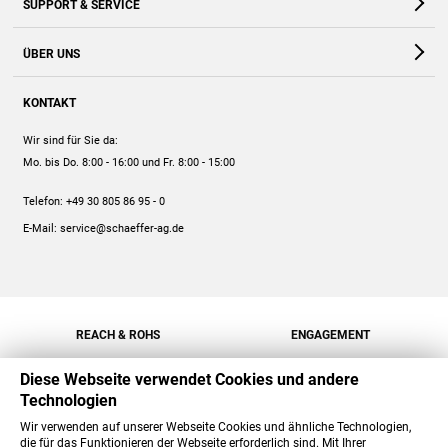
SUPPORT & SERVICE
Webshop
Kontakt
ÜBER UNS
FAQ
Unternehmen
Online-Hilfe
KONTAKT
Historie
Anleitungen
Wir sind für Sie da:
Engagement
Preise
Mo. bis Do. 8:00 - 16:00
und Fr. 8:00 - 15:00
Jobs
Mengenrabatt
Telefon:
+49 30 805 86 95 - 0
Versand
E-Mail:
service@schaeffer-ag.de
REACH & ROHS
ENGAGEMENT
Diese Webseite verwendet Cookies und andere
Technologien
Wir verwenden auf unserer Webseite Cookies und ähnliche Technologien,
die für das Funktionieren der Webseite erforderlich sind. Mit Ihrer