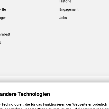
Historie
Gewindebolzen & -hülsen
Hilfe
Engagement
ungen
Jobs
rabatt
d
ENGAGEMENT
UNSERE NIEDE
 andere Technologien
Technologien, die für das Funktionieren der Webseite erforderlich