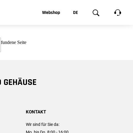
t, was Sie
Webshop
DE
te
Produktgalerie
EN
e
FR
chsen
D GEHÄUSE
KONTAKT
Wir sind für Sie da:
Mo. bis Do. 8:00 - 16:00