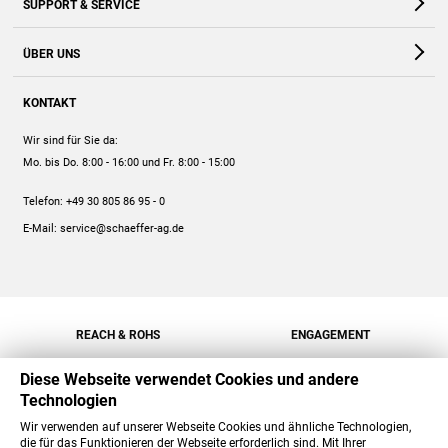
SUPPORT & SERVICE
Webshop
Kontakt
ÜBER UNS
FAQ
Unternehmen
Online-Hilfe
KONTAKT
Historie
Anleitungen
Wir sind für Sie da:
Engagement
Preise
Mo. bis Do. 8:00 - 16:00
und Fr. 8:00 - 15:00
Jobs
Mengenrabatt
Telefon:
+49 30 805 86 95 - 0
Versand
E-Mail:
service@schaeffer-ag.de
REACH & ROHS
ENGAGEMENT
Diese Webseite verwendet Cookies und andere
Technologien
Wir verwenden auf unserer Webseite Cookies und ähnliche Technologien,
die für das Funktionieren der Webseite erforderlich sind. Mit Ihrer