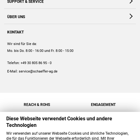
SUPPORT & SERVICE
Webshop
Kontakt
ÜBER UNS
FAQ
Unternehmen
Online-Hilfe
KONTAKT
Historie
Anleitungen
Wir sind für Sie da:
Engagement
Preise
Mo. bis Do. 8:00 - 16:00
und Fr. 8:00 - 15:00
Jobs
Mengenrabatt
Telefon:
+49 30 805 86 95 - 0
Versand
E-Mail:
service@schaeffer-ag.de
REACH & ROHS
ENGAGEMENT
Diese Webseite verwendet Cookies und andere
Technologien
Wir verwenden auf unserer Webseite Cookies und ähnliche Technologien,
die für das Funktionieren der Webseite erforderlich sind. Mit Ihrer