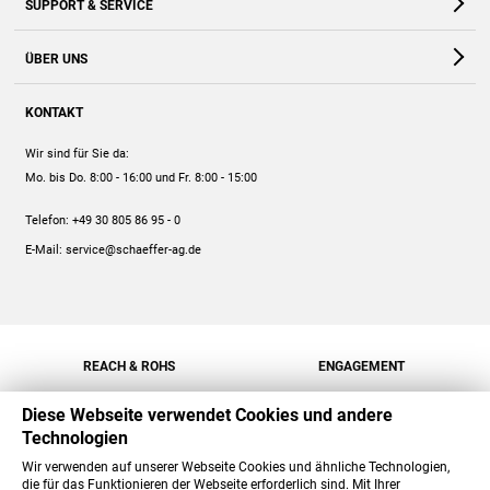
SUPPORT & SERVICE
Webshop
Kontakt
ÜBER UNS
FAQ
Unternehmen
Online-Hilfe
KONTAKT
Historie
Anleitungen
Wir sind für Sie da:
Engagement
Preise
Mo. bis Do. 8:00 - 16:00
und Fr. 8:00 - 15:00
Jobs
Mengenrabatt
Telefon:
+49 30 805 86 95 - 0
Versand
E-Mail:
service@schaeffer-ag.de
REACH & ROHS
ENGAGEMENT
Diese Webseite verwendet Cookies und andere
Technologien
Wir verwenden auf unserer Webseite Cookies und ähnliche Technologien,
die für das Funktionieren der Webseite erforderlich sind. Mit Ihrer