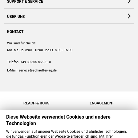
SUPPORT & SERVICE
Webshop
Kontakt
ÜBER UNS
FAQ
Unternehmen
Online-Hilfe
KONTAKT
Historie
Anleitungen
Wir sind für Sie da:
Engagement
Preise
Mo. bis Do. 8:00 - 16:00
und Fr. 8:00 - 15:00
Jobs
Mengenrabatt
Telefon:
+49 30 805 86 95 - 0
Versand
E-Mail:
service@schaeffer-ag.de
REACH & ROHS
ENGAGEMENT
Diese Webseite verwendet Cookies und andere
Technologien
Wir verwenden auf unserer Webseite Cookies und ähnliche Technologien,
die für das Funktionieren der Webseite erforderlich sind. Mit Ihrer