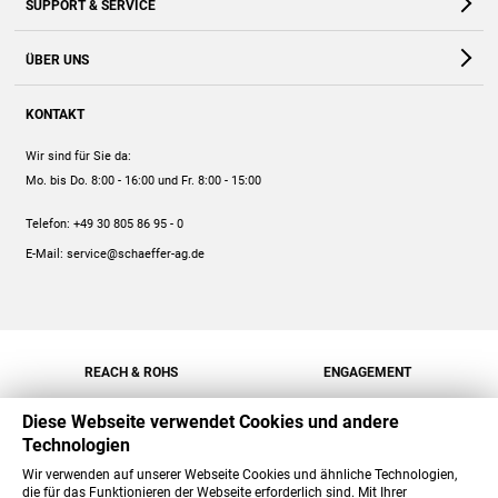
SUPPORT & SERVICE
Webshop
Kontakt
ÜBER UNS
FAQ
Unternehmen
Online-Hilfe
KONTAKT
Historie
Anleitungen
Wir sind für Sie da:
Engagement
Preise
Mo. bis Do. 8:00 - 16:00
und Fr. 8:00 - 15:00
Jobs
Mengenrabatt
Telefon:
+49 30 805 86 95 - 0
Versand
E-Mail:
service@schaeffer-ag.de
REACH & ROHS
ENGAGEMENT
Diese Webseite verwendet Cookies und andere
Technologien
Wir verwenden auf unserer Webseite Cookies und ähnliche Technologien,
die für das Funktionieren der Webseite erforderlich sind. Mit Ihrer