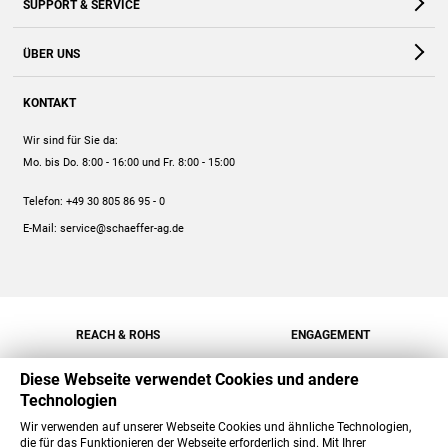
SUPPORT & SERVICE
Webshop
Kontakt
ÜBER UNS
FAQ
Unternehmen
Online-Hilfe
KONTAKT
Historie
Anleitungen
Wir sind für Sie da:
Engagement
Preise
Mo. bis Do. 8:00 - 16:00
und Fr. 8:00 - 15:00
Jobs
Mengenrabatt
Telefon:
+49 30 805 86 95 - 0
Versand
E-Mail:
service@schaeffer-ag.de
REACH & ROHS
ENGAGEMENT
Diese Webseite verwendet Cookies und andere
Technologien
Wir verwenden auf unserer Webseite Cookies und ähnliche Technologien,
die für das Funktionieren der Webseite erforderlich sind. Mit Ihrer