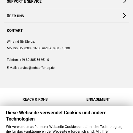
SUPPORT & SERVICE
Webshop
Kontakt
ÜBER UNS
FAQ
Unternehmen
Online-Hilfe
KONTAKT
Historie
Anleitungen
Wir sind für Sie da:
Engagement
Preise
Mo. bis Do. 8:00 - 16:00
und Fr. 8:00 - 15:00
Jobs
Mengenrabatt
Telefon:
+49 30 805 86 95 - 0
Versand
E-Mail:
service@schaeffer-ag.de
REACH & ROHS
ENGAGEMENT
Diese Webseite verwendet Cookies und andere
Technologien
Wir verwenden auf unserer Webseite Cookies und ähnliche Technologien,
die für das Funktionieren der Webseite erforderlich sind. Mit Ihrer