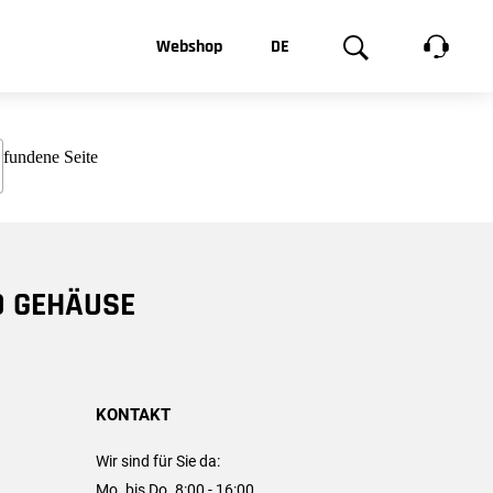
t, was Sie
Webshop
DE
te
Produktgalerie
EN
e
FR
chsen
D GEHÄUSE
KONTAKT
Wir sind für Sie da:
Mo. bis Do. 8:00 - 16:00