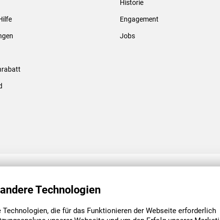
Historie
Gewindebolzen & -hülsen
Hilfe
Engagement
ungen
Jobs
rabatt
d
ENGAGEMENT
UNSERE NIEDE
 andere Technologien
Technologien, die für das Funktionieren der Webseite erforderlich