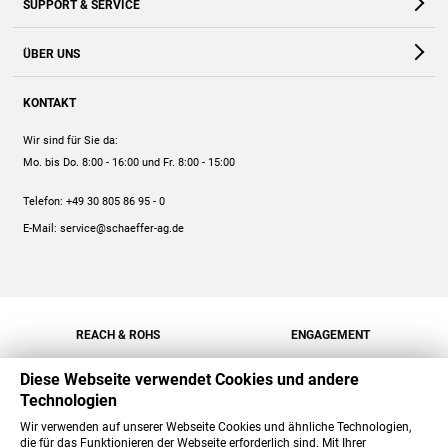
SUPPORT & SERVICE
Webshop
Kontakt
ÜBER UNS
FAQ
Unternehmen
Online-Hilfe
KONTAKT
Historie
Anleitungen
Wir sind für Sie da:
Engagement
Preise
Mo. bis Do. 8:00 - 16:00
und Fr. 8:00 - 15:00
Jobs
Mengenrabatt
Telefon:
+49 30 805 86 95 - 0
Versand
E-Mail:
service@schaeffer-ag.de
REACH & ROHS
ENGAGEMENT
Diese Webseite verwendet Cookies und andere
Technologien
Wir verwenden auf unserer Webseite Cookies und ähnliche Technologien,
die für das Funktionieren der Webseite erforderlich sind. Mit Ihrer