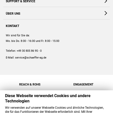
SUPPORT & SERVICE
Webshop
Kontakt
ÜBER UNS
FAQ
Unternehmen
Online-Hilfe
KONTAKT
Historie
Anleitungen
Wir sind für Sie da:
Engagement
Preise
Mo. bis Do. 8:00 - 16:00
und Fr. 8:00 - 15:00
Jobs
Mengenrabatt
Telefon:
+49 30 805 86 95 - 0
Versand
E-Mail:
service@schaeffer-ag.de
REACH & ROHS
ENGAGEMENT
Diese Webseite verwendet Cookies und andere
Technologien
Wir verwenden auf unserer Webseite Cookies und ähnliche Technologien,
die für das Funktionieren der Webseite erforderlich sind. Mit Ihrer