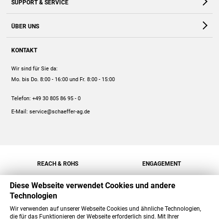
SUPPORT & SERVICE
Webshop
Kontakt
ÜBER UNS
FAQ
Unternehmen
Online-Hilfe
KONTAKT
Historie
Anleitungen
Wir sind für Sie da:
Engagement
Preise
Mo. bis Do. 8:00 - 16:00
und Fr. 8:00 - 15:00
Jobs
Mengenrabatt
Telefon:
+49 30 805 86 95 - 0
Versand
E-Mail:
service@schaeffer-ag.de
REACH & ROHS
ENGAGEMENT
Diese Webseite verwendet Cookies und andere
Technologien
Wir verwenden auf unserer Webseite Cookies und ähnliche Technologien,
die für das Funktionieren der Webseite erforderlich sind. Mit Ihrer