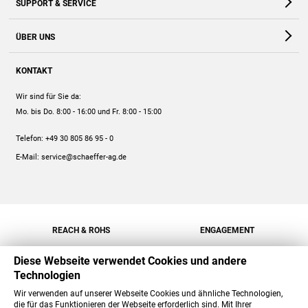
SUPPORT & SERVICE
Webshop
Kontakt
ÜBER UNS
FAQ
Unternehmen
Online-Hilfe
KONTAKT
Historie
Anleitungen
Wir sind für Sie da:
Engagement
Preise
Mo. bis Do. 8:00 - 16:00
und Fr. 8:00 - 15:00
Jobs
Mengenrabatt
Telefon:
+49 30 805 86 95 - 0
Versand
E-Mail:
service@schaeffer-ag.de
REACH & ROHS
ENGAGEMENT
Diese Webseite verwendet Cookies und andere
Technologien
Wir verwenden auf unserer Webseite Cookies und ähnliche Technologien,
die für das Funktionieren der Webseite erforderlich sind. Mit Ihrer