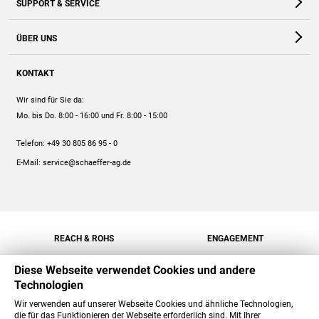
SUPPORT & SERVICE
Webshop
Kontakt
ÜBER UNS
FAQ
Unternehmen
Online-Hilfe
KONTAKT
Historie
Anleitungen
Wir sind für Sie da:
Engagement
Preise
Mo. bis Do. 8:00 - 16:00
und Fr. 8:00 - 15:00
Jobs
Mengenrabatt
Telefon:
+49 30 805 86 95 - 0
Versand
E-Mail:
service@schaeffer-ag.de
REACH & ROHS
ENGAGEMENT
Diese Webseite verwendet Cookies und andere
Technologien
Wir verwenden auf unserer Webseite Cookies und ähnliche Technologien,
die für das Funktionieren der Webseite erforderlich sind. Mit Ihrer