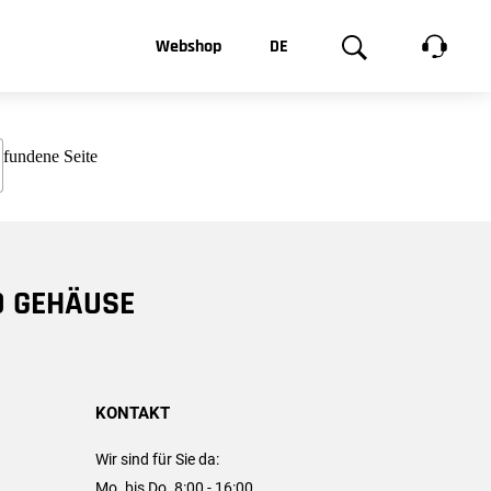
t, was Sie
Webshop
DE
te
Produktgalerie
EN
e
FR
chsen
D GEHÄUSE
KONTAKT
Wir sind für Sie da:
Mo. bis Do. 8:00 - 16:00