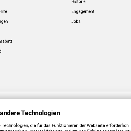
Historie
Gewindebolzen & -hülsen
Hilfe
Engagement
ungen
Jobs
rabatt
d
ENGAGEMENT
UNSERE NIEDE
 andere Technologien
Technologien, die für das Funktionieren der Webseite erforderlich