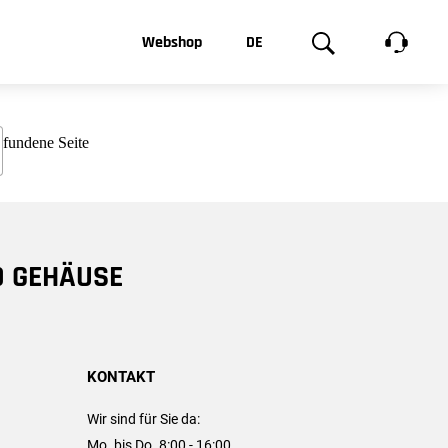
t, was Sie
Webshop
DE
te
Produktgalerie
EN
e
FR
chsen
D GEHÄUSE
KONTAKT
Wir sind für Sie da:
Mo. bis Do. 8:00 - 16:00