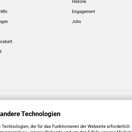
Historie
Gewindebolzen & -hülsen
Hilfe
Engagement
ungen
Jobs
rabatt
d
ENGAGEMENT
UNSERE NIEDE
 andere Technologien
Technologien, die für das Funktionieren der Webseite erforderlich