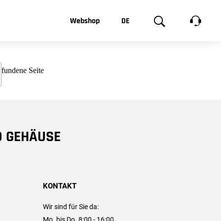
t, was Sie
Webshop
DE
te
Produktgalerie
EN
e
FR
chsen
D GEHÄUSE
KONTAKT
Wir sind für Sie da:
Mo. bis Do. 8:00 - 16:00