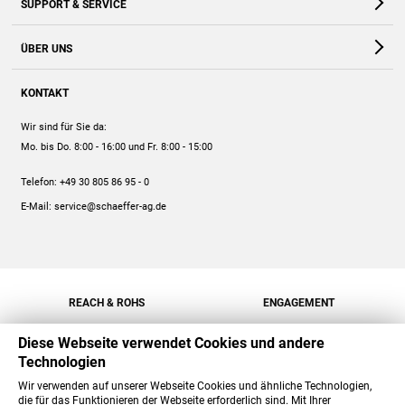
SUPPORT & SERVICE
Webshop
Kontakt
ÜBER UNS
FAQ
Unternehmen
Online-Hilfe
KONTAKT
Historie
Anleitungen
Wir sind für Sie da:
Engagement
Preise
Mo. bis Do. 8:00 - 16:00
und Fr. 8:00 - 15:00
Jobs
Mengenrabatt
Telefon:
+49 30 805 86 95 - 0
Versand
E-Mail:
service@schaeffer-ag.de
REACH & ROHS
ENGAGEMENT
Diese Webseite verwendet Cookies und andere
Technologien
Wir verwenden auf unserer Webseite Cookies und ähnliche Technologien,
die für das Funktionieren der Webseite erforderlich sind. Mit Ihrer