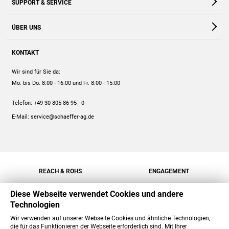
SUPPORT & SERVICE
Webshop
Kontakt
ÜBER UNS
FAQ
Unternehmen
Online-Hilfe
KONTAKT
Historie
Anleitungen
Wir sind für Sie da:
Engagement
Preise
Mo. bis Do. 8:00 - 16:00
und Fr. 8:00 - 15:00
Jobs
Mengenrabatt
Telefon:
+49 30 805 86 95 - 0
Versand
E-Mail:
service@schaeffer-ag.de
REACH & ROHS
ENGAGEMENT
Diese Webseite verwendet Cookies und andere
Technologien
Wir verwenden auf unserer Webseite Cookies und ähnliche Technologien,
die für das Funktionieren der Webseite erforderlich sind. Mit Ihrer