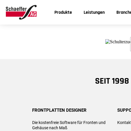
Aber kein
Produkte
Leistungen
Branch
CNC-Produkte
UV-Druckverfahren
Industrie- und Prozessautomation
Download
Preise & Versand
Frontplatten
Gravuren
Medizintechnik & Forschung
Funktionen
Preise
Gehäuse
Automobilindustrie
Nutzungsbedingungen
Mengenrabatt
+4
Frästeile
Luft- und Raumfahrt
Systemvoraussetzungen
Versand
SEIT 199
Schilder
High-End-Audio
Deinstallation
Zusatzleistungen
Ambitionierte Hobbyisten
Changelog
Montag bi
8:00 - 16:0
FRONTPLATTEN DESIGNER
SUPPO
Freitag
Die kostenfreie Software für Fronten und
Kontak
8:00 - 15:0
Gehäuse nach Maß