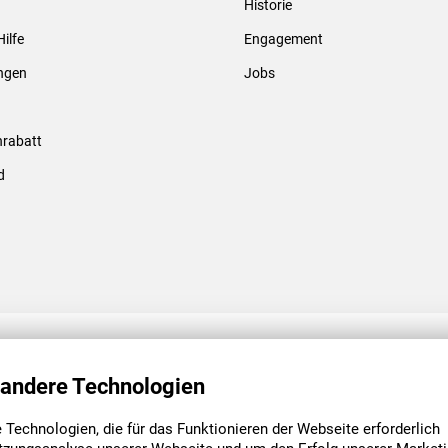
Historie
Gewindebolzen & -hülsen
Hilfe
Engagement
ungen
Jobs
rabatt
d
ENGAGEMENT
UNSERE NIEDE
 andere Technologien
Technologien, die für das Funktionieren der Webseite erforderlich