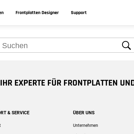
 Problem: Über das Suchfeld finden Sie bestimm
en
Frontplatten Designer
Support
brauchen.
Materialien
Anleitungen
Zusatzleistungen
Kontakt
Zubehör
Serviceangebo
Einfach anrufen
Suche
Aluminium eloxiert
FAQ
Nachträgliches Eloxieren
Gehäuse- & Seitenprofil
Gravur-Service
Aluminium gepulvert
Online-Hilfe
Kanten Schleifen
Sortimente
FPD-Erstellung
Deutschland
9 30 805 86 95 - 0
Rohes Aluminium
Biegen
Gewindebolzen und -bu
Beschaffung
8 IHR EXPERTE FÜR FRONTPLATTEN UN
Acryl
EMV_Nuten
Gehäusewinkel
Weitere Materialien
Materialbeistellung
Silikonkleber
s Donnerstag
Schaeffer AG
0 Uhr
Nahmitzer Damm 32
Seriennummern
Montagesets
RT & SERVICE
ÜBER UNS
D-12277 Berlin
Stirnseitenbearbeitung
t
Unternehmen
0 Uhr
E-Mail:
service@schaeffer-ag.de