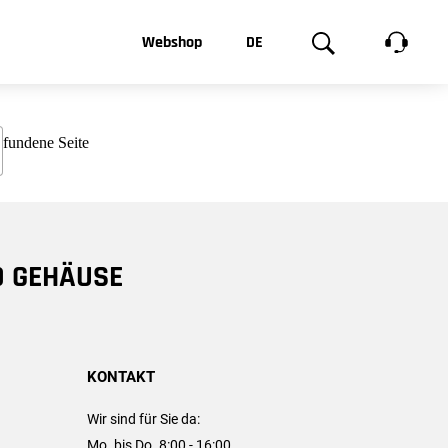
t, was Sie
Webshop
DE
te
Produktgalerie
EN
e
FR
chsen
D GEHÄUSE
KONTAKT
Wir sind für Sie da:
Mo. bis Do. 8:00 - 16:00