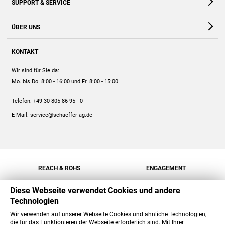
SUPPORT & SERVICE
Webshop
Kontakt
ÜBER UNS
FAQ
Unternehmen
Online-Hilfe
KONTAKT
Historie
Anleitungen
Wir sind für Sie da:
Engagement
Preise
Mo. bis Do. 8:00 - 16:00
und Fr. 8:00 - 15:00
Jobs
Mengenrabatt
Telefon:
+49 30 805 86 95 - 0
Versand
E-Mail:
service@schaeffer-ag.de
REACH & ROHS
ENGAGEMENT
Diese Webseite verwendet Cookies und andere
Technologien
Wir verwenden auf unserer Webseite Cookies und ähnliche Technologien,
die für das Funktionieren der Webseite erforderlich sind. Mit Ihrer