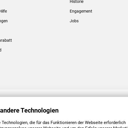
Historie
Gewindebolzen & -hülsen
Hilfe
Engagement
ungen
Jobs
rabatt
d
ENGAGEMENT
UNSERE NIEDE
 andere Technologien
Technologien, die für das Funktionieren der Webseite erforderlich