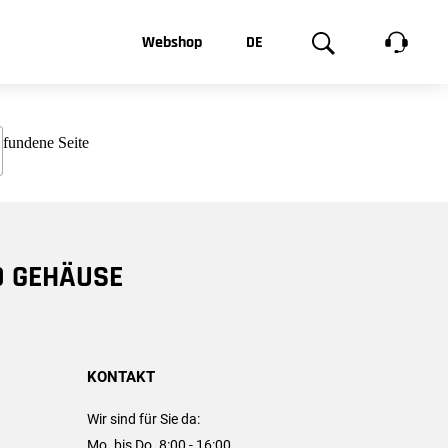
t, was Sie
Webshop
DE
te
Produktgalerie
EN
e
FR
chsen
D GEHÄUSE
KONTAKT
Wir sind für Sie da:
Mo. bis Do. 8:00 - 16:00