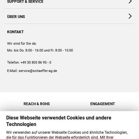
SUPPORT & SERVICE
Webshop
Kontakt
ÜBER UNS
FAQ
Unternehmen
Online-Hilfe
KONTAKT
Historie
Anleitungen
Wir sind für Sie da:
Engagement
Preise
Mo. bis Do. 8:00 - 16:00
und Fr. 8:00 - 15:00
Jobs
Mengenrabatt
Telefon:
+49 30 805 86 95 - 0
Versand
E-Mail:
service@schaeffer-ag.de
REACH & ROHS
ENGAGEMENT
Diese Webseite verwendet Cookies und andere
Technologien
Wir verwenden auf unserer Webseite Cookies und ähnliche Technologien,
die für das Funktionieren der Webseite erforderlich sind. Mit Ihrer