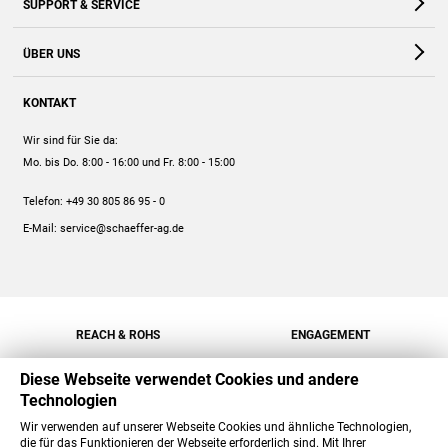
SUPPORT & SERVICE
Webshop
Kontakt
ÜBER UNS
FAQ
Unternehmen
Online-Hilfe
KONTAKT
Historie
Anleitungen
Wir sind für Sie da:
Engagement
Preise
Mo. bis Do. 8:00 - 16:00
und Fr. 8:00 - 15:00
Jobs
Mengenrabatt
Telefon:
+49 30 805 86 95 - 0
Versand
E-Mail:
service@schaeffer-ag.de
REACH & ROHS
ENGAGEMENT
Diese Webseite verwendet Cookies und andere
Technologien
Wir verwenden auf unserer Webseite Cookies und ähnliche Technologien,
die für das Funktionieren der Webseite erforderlich sind. Mit Ihrer