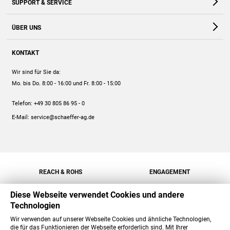
SUPPORT & SERVICE
Webshop
Kontakt
ÜBER UNS
FAQ
Unternehmen
Online-Hilfe
KONTAKT
Historie
Anleitungen
Wir sind für Sie da:
Engagement
Preise
Mo. bis Do. 8:00 - 16:00
und Fr. 8:00 - 15:00
Jobs
Mengenrabatt
Telefon:
+49 30 805 86 95 - 0
Versand
E-Mail:
service@schaeffer-ag.de
REACH & ROHS
ENGAGEMENT
Diese Webseite verwendet Cookies und andere
Technologien
Wir verwenden auf unserer Webseite Cookies und ähnliche Technologien,
die für das Funktionieren der Webseite erforderlich sind. Mit Ihrer