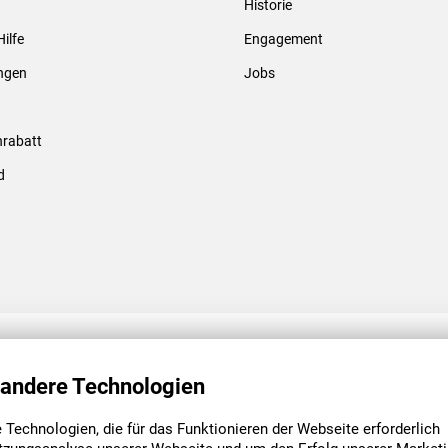
Historie
Gewindebolzen & -hülsen
Hilfe
Engagement
ungen
Jobs
rabatt
d
ENGAGEMENT
UNSERE NIEDE
 andere Technologien
Technologien, die für das Funktionieren der Webseite erforderlich