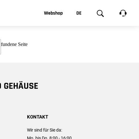
t, was Sie
Webshop
DE
te
Produktgalerie
EN
e
FR
chsen
D GEHÄUSE
KONTAKT
Wir sind für Sie da:
Mo. bis Do. 8:00 - 16:00