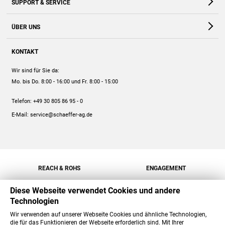
SUPPORT & SERVICE
Webshop
Kontakt
ÜBER UNS
FAQ
Unternehmen
Online-Hilfe
KONTAKT
Historie
Anleitungen
Wir sind für Sie da:
Engagement
Preise
Mo. bis Do. 8:00 - 16:00
und Fr. 8:00 - 15:00
Jobs
Mengenrabatt
Telefon:
+49 30 805 86 95 - 0
Versand
E-Mail:
service@schaeffer-ag.de
REACH & ROHS
ENGAGEMENT
Diese Webseite verwendet Cookies und andere
Technologien
Wir verwenden auf unserer Webseite Cookies und ähnliche Technologien,
die für das Funktionieren der Webseite erforderlich sind. Mit Ihrer