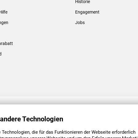
Historie
Gewindebolzen & -hülsen
Hilfe
Engagement
ungen
Jobs
rabatt
d
ENGAGEMENT
UNSERE NIEDE
 andere Technologien
Technologien, die für das Funktionieren der Webseite erforderlich