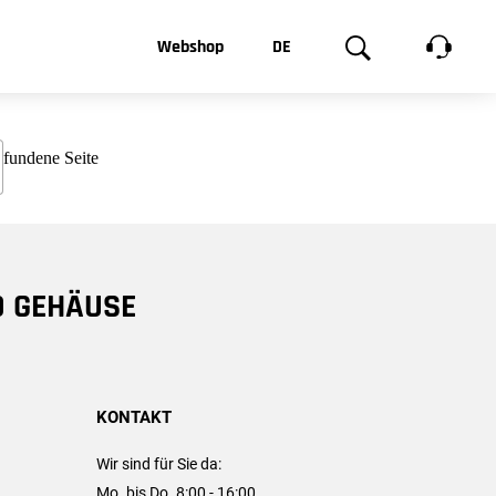
t, was Sie
Webshop
DE
te
Produktgalerie
EN
e
FR
chsen
D GEHÄUSE
KONTAKT
Wir sind für Sie da:
Mo. bis Do. 8:00 - 16:00