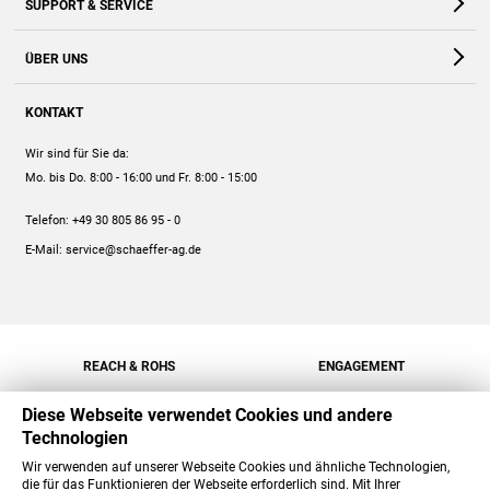
SUPPORT & SERVICE
Webshop
Kontakt
ÜBER UNS
FAQ
Unternehmen
Online-Hilfe
KONTAKT
Historie
Anleitungen
Wir sind für Sie da:
Engagement
Preise
Mo. bis Do. 8:00 - 16:00
und Fr. 8:00 - 15:00
Jobs
Mengenrabatt
Telefon:
+49 30 805 86 95 - 0
Versand
E-Mail:
service@schaeffer-ag.de
REACH & ROHS
ENGAGEMENT
Diese Webseite verwendet Cookies und andere
Technologien
Wir verwenden auf unserer Webseite Cookies und ähnliche Technologien,
die für das Funktionieren der Webseite erforderlich sind. Mit Ihrer