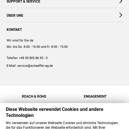
SUPPORT & SERVICE
Webshop
Kontakt
ÜBER UNS
FAQ
Unternehmen
Online-Hilfe
KONTAKT
Historie
Anleitungen
Wir sind für Sie da:
Engagement
Preise
Mo. bis Do. 8:00 - 16:00
und Fr. 8:00 - 15:00
Jobs
Mengenrabatt
Telefon:
+49 30 805 86 95 - 0
Versand
E-Mail:
service@schaeffer-ag.de
REACH & ROHS
ENGAGEMENT
Diese Webseite verwendet Cookies und andere
Technologien
Wir verwenden auf unserer Webseite Cookies und ähnliche Technologien,
die für das Funktionieren der Webseite erforderlich sind. Mit Ihrer