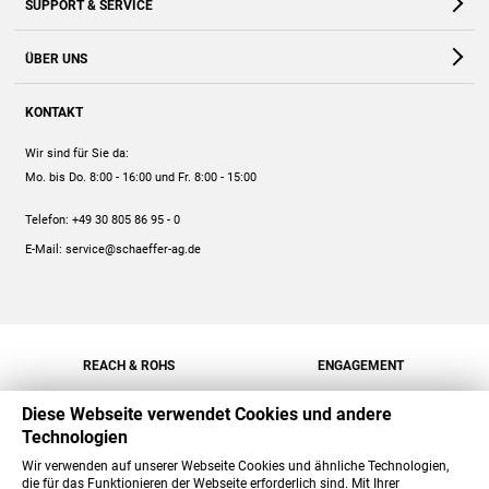
SUPPORT & SERVICE
Webshop
Kontakt
ÜBER UNS
FAQ
Unternehmen
Online-Hilfe
KONTAKT
Historie
Anleitungen
Wir sind für Sie da:
Engagement
Preise
Mo. bis Do. 8:00 - 16:00
und Fr. 8:00 - 15:00
Jobs
Mengenrabatt
Telefon:
+49 30 805 86 95 - 0
Versand
E-Mail:
service@schaeffer-ag.de
REACH & ROHS
ENGAGEMENT
Diese Webseite verwendet Cookies und andere
Technologien
Wir verwenden auf unserer Webseite Cookies und ähnliche Technologien,
die für das Funktionieren der Webseite erforderlich sind. Mit Ihrer