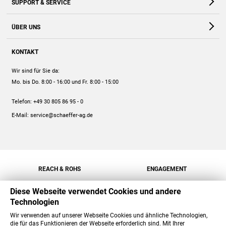
SUPPORT & SERVICE
Webshop
Kontakt
ÜBER UNS
FAQ
Unternehmen
Online-Hilfe
KONTAKT
Historie
Anleitungen
Wir sind für Sie da:
Engagement
Preise
Mo. bis Do. 8:00 - 16:00
und Fr. 8:00 - 15:00
Jobs
Mengenrabatt
Telefon:
+49 30 805 86 95 - 0
Versand
E-Mail:
service@schaeffer-ag.de
REACH & ROHS
ENGAGEMENT
Diese Webseite verwendet Cookies und andere
Technologien
Wir verwenden auf unserer Webseite Cookies und ähnliche Technologien,
die für das Funktionieren der Webseite erforderlich sind. Mit Ihrer