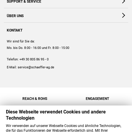
SUPPORT & SERVICE
Webshop
Kontakt
ÜBER UNS
FAQ
Unternehmen
Online-Hilfe
KONTAKT
Historie
Anleitungen
Wir sind für Sie da:
Engagement
Preise
Mo. bis Do. 8:00 - 16:00
und Fr. 8:00 - 15:00
Jobs
Mengenrabatt
Telefon:
+49 30 805 86 95 - 0
Versand
E-Mail:
service@schaeffer-ag.de
REACH & ROHS
ENGAGEMENT
Diese Webseite verwendet Cookies und andere
Technologien
Wir verwenden auf unserer Webseite Cookies und ähnliche Technologien,
die für das Funktionieren der Webseite erforderlich sind. Mit Ihrer